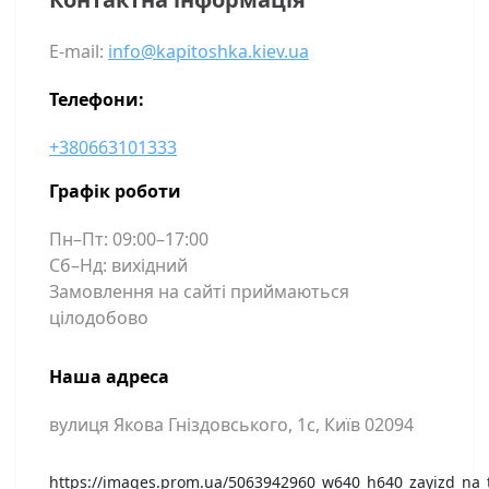
E-mail:
info@kapitoshka.kiev.ua
Телефони:
+380663101333
Графік роботи
Пн–Пт: 09:00–17:00
Сб–Нд: вихідний
Замовлення на сайті приймаються
цілодобово
Наша адреса
вулиця Якова Гніздовського, 1с, Київ 02094
https://images.prom.ua/5063942960_w640_h640_zayizd_na_te