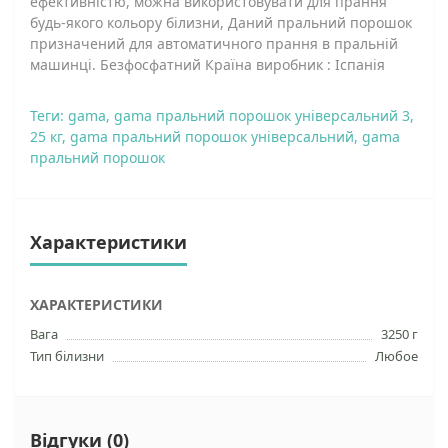
ефективністю, можна використовувати для прання
будь-якого кольору білизни, Даний пральний порошок
призначений для автоматичного прання в пральній
машинці. Безфосфатний Країна виробник : Іспанія
Теги:
gama
,
gama пральний порошок універсальний 3
,
25 кг
,
gama пральний порошок універсальний
,
gama
пральний порошок
Характеристики
ХАРАКТЕРИСТИКИ
Вага
3250 г
Тип білизни
Любое
Відгуки (0)