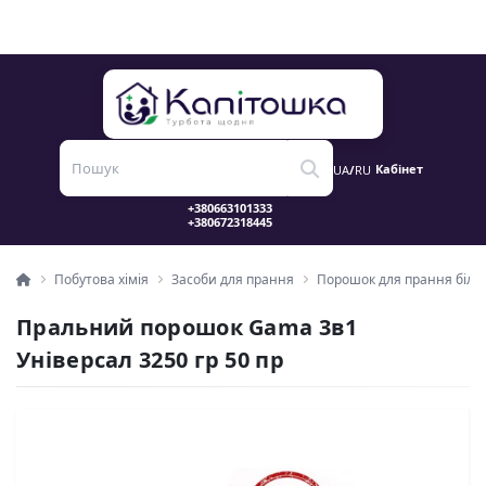
Кабінет
UA
/
RU
Побутова хімія
Засоби для прання
Порошок для прання біли
Пральний порошок Gama 3в1
Універсал 3250 гр 50 пр