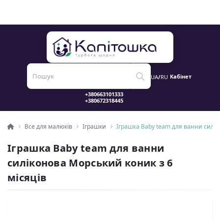
Кабінет
UA
/
RU
Все для малюків
Іграшки
Іграшка Baby team для ванни силік
Іграшка Baby team для ванни
силіконова Морський коник з 6
місяців