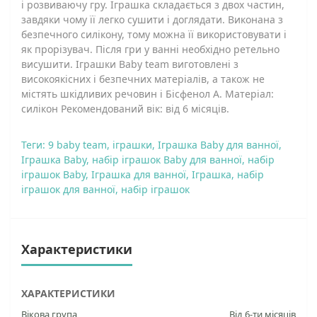
і розвиваючу гру. Іграшка складається з двох частин,
завдяки чому її легко сушити і доглядати. Виконана з
безпечного силікону, тому можна її використовувати і
як прорізувач. Після гри у ванні необхідно ретельно
висушити. Іграшки Baby team виготовлені з
високоякісних і безпечних матеріалів, а також не
містять шкідливих речовин і Бісфенол А. Матеріал:
силікон Рекомендований вік: від 6 місяців.
Теги:
9 baby team
,
іграшки
,
Іграшка Baby для ванної
,
Іграшка Baby
,
набір іграшок Baby для ванної
,
набір
іграшок Baby
,
Іграшка для ванної
,
Іграшка
,
набір
іграшок для ванної
,
набір іграшок
Характеристики
ХАРАКТЕРИСТИКИ
Вікова група
Від 6-ти місяців