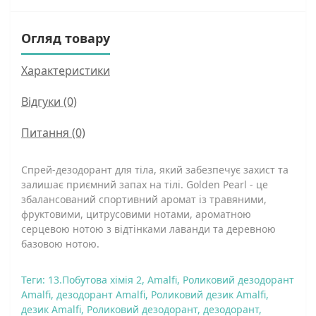
Огляд товару
Характеристики
Відгуки (0)
Питання
(0)
Спрей-дезодорант для тіла, який забезпечує захист та
залишає приємний запах на тілі. Golden Pearl - це
збалансований спортивний аромат із травяними,
фруктовими, цитрусовими нотами, ароматною
серцевою нотою з відтінками лаванди та деревною
базовою нотою.
Теги:
13.Побутова хімія 2
,
Amalfi
,
Роликовий дезодорант
Amalfi
,
дезодорант Amalfi
,
Роликовий дезик Amalfi
,
дезик Amalfi
,
Роликовий дезодорант
,
дезодорант
,