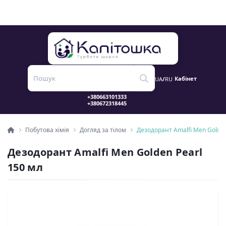
Кабінет
UA
/
RU
Побутова хімія
Догляд за тілом
Дезодорант Amalfi Men Golden
Дезодорант Amalfi Men Golden Pearl
150 мл