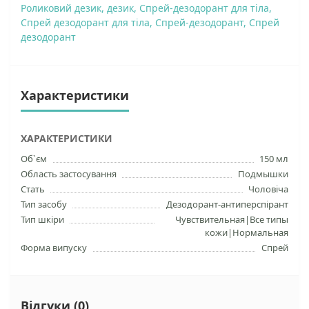
Роликовий дезик
,
дезик
,
Спрей-дезодорант для тіла
,
Спрей дезодорант для тіла
,
Спрей-дезодорант
,
Спрей
дезодорант
Характеристики
ХАРАКТЕРИСТИКИ
Об`єм
150 мл
Область застосування
Подмышки
Стать
Чоловіча
Тип засобу
Дезодорант-антиперспірант
Тип шкіри
Чувствительная|Все типы
кожи|Нормальная
Форма випуску
Спрей
Відгуки (0)