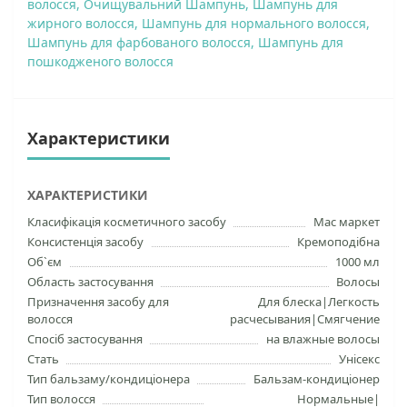
волосся
,
Очищувальний Шампунь
,
Шампунь для
жирного волосся
,
Шампунь для нормального волосся
,
Шампунь для фарбованого волосся
,
Шампунь для
пошкодженого волосся
Характеристики
ХАРАКТЕРИСТИКИ
Класифікація косметичного засобу
Мас маркет
Консистенція засобу
Кремоподібна
Об`єм
1000 мл
Область застосування
Волосы
Призначення засобу для
Для блеска|Легкость
волосся
расчесывания|Смягчение
Спосіб застосування
на влажные волосы
Стать
Унісекс
Тип бальзаму/кондиціонера
Бальзам-кондиціонер
Тип волосся
Нормальные|