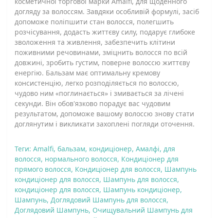
косметичної торгової марки Amalfi, для щоденного
догляду за волоссям. Завдяки особливій формулі, засіб
допоможе поліпшити стан волосся, полегшить
розчісування, додасть життєву силу, подарує глибоке
зволоження та живлення, забезпечить клітини
поживними речовинами, зміцнить волосся по всій
довжині, зробить густим, поверне волоссю життєву
енергію. Бальзам має оптимальну кремову
консистенцію, легко розподіляється по волоссю,
чудово ним «поглинається» і змивається за лічені
секунди. Він обов'язково порадує вас чудовим
результатом, допоможе вашому волоссю знову стати
доглянутим і викликати захоплені погляди оточення.
Теги:
Amalfi
,
бальзам
,
кондиціонер
,
Амалфі
,
для
волосся
,
нормального волосся
,
Кондиціонер для
прямого волосся
,
Кондиціонер для волосся
,
Шампунь
кондиціонер для волосся
,
Шампунь для волосся
,
кондиціонер для волосся
,
Шампунь кондиціонер
,
Шампунь
,
Доглядовий Шампунь для волосся
,
Доглядовий Шампунь
,
Очищувальний Шампунь для