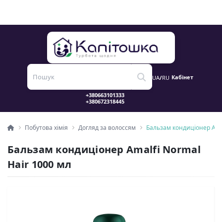
Кабінет
UA
/
RU
Побутова хімія
Догляд за волоссям
Бальзам кондиціонер Amal
Бальзам кондиціонер Amalfi Normal
Hair 1000 мл