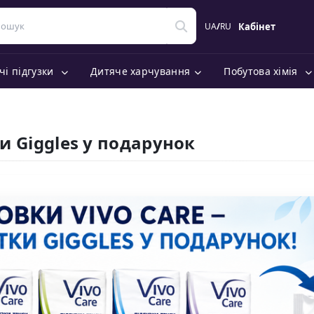
UA
/
RU
Кабінет
чі підгузки
Дитяче харчування
Побутова хімія
ки Giggles у подарунок