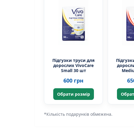
Підгузки труси для
Підгузк
дорослих VivoCare
доросли
Small 30 шт
Medi
600 грн
65
Обрати розмір
Обрат
*Кількість подарунків обмежена.