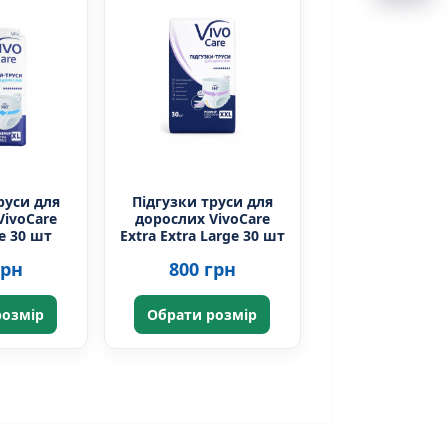
руси для
Підгузки труси для
VivoCare
дорослих VivoCare
ge 30 шт
Extra Extra Large 30 шт
грн
800 грн
розмір
Обрати розмір