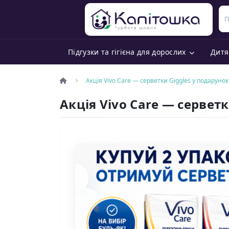
Підгузки та гігієна для дорослих
Дитя
Акція Vivo Care — серветки Giggles у подарунок
Акція Vivo Care — сервет