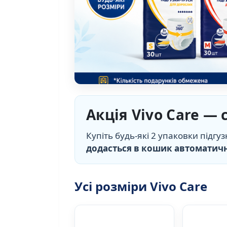
Акція Vivo Care —
Купіть будь-які 2 упаковки підгуз
додасться в кошик автоматич
Усі розміри Vivo Care