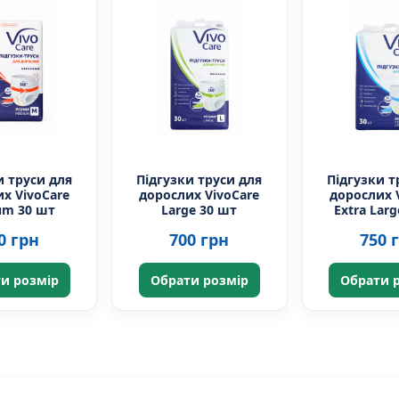
и труси для
Підгузки труси для
Підгузки т
х VivoCare
дорослих VivoCare
дорослих 
um 30 шт
Large 30 шт
Extra Lar
0 грн
700 грн
750 
и розмір
Обрати розмір
Обрати 